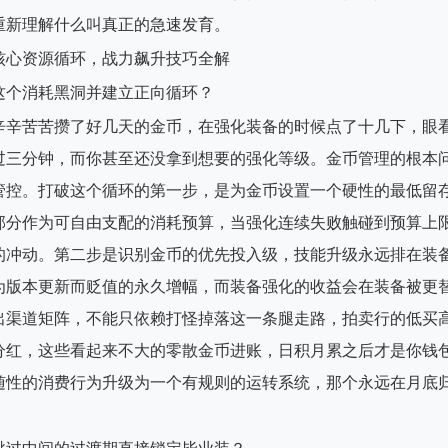
重新理解什么叫真正的急速发育。
这个消耗黑洞并建立正向循环？
辛辛苦苦攒了好几天的金币，在强化装备的时候点了十几下，眼
过三分钟，而你甚至还没拿到想要的强化等级。金币管理的根本
管控。打破这个循环的第一步，是为金币设置一个硬性的最低留
部分作为可自由支配的消耗预算，当强化连续失败触碰到预算上
的冲动。第二步是识别金币的优先投入级，技能升级永远排在装
为版本更新而贬值的永久增幅，而装备强化的收益会在装备被更
出渠道矩阵，不能只依赖打怪掉落这一条腿走路，拍卖行的低买
分红，这些看起来不大的零散金币进账，日积月累之后才是你钱
随性的消费行为升级为一个有规则的运转系统，那个永远在月底