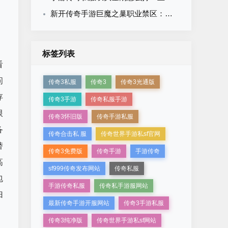
新开传奇手游巨魔之巢职业禁区：为什么前期道士不该去？
标签列表
看
问
传奇3私服
传奇3
传奇3光通版
存
传奇3手游
传奇私服手游
限
传奇3怀旧版
传奇手游私服
备
传奇合击私 服
传奇世界手游私sf官网
替
传奇3免费版
传奇手游
手游传奇
高
sf999传奇发布网站
传奇私服
包
手游传奇私服
传奇私手游服网站
归
最新传奇手游开服网站
传奇3手游私服
传奇3纯净版
传奇世界手游私sf网站