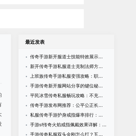
最近发表
传奇手游新开服道士技能特效展示：召唤毒系治疗辅助全系视觉解析
新开传奇手游私服道士克制法师方法：技能运用与实战打法全攻略
上班族传奇手游私服变强攻略：职业选择、挂机策略与装备获取全解析
手游传奇新开服网站分享的键位秘密：技能衔接从此告别手忙脚乱‌
的
平民冰雪传奇私服畅玩攻略：不充钱也能制霸冰雪世界的完整指南
有
传奇手游发布网推荐：公平公正长久稳定的传奇手游版本怎么选？
大
私服传奇手游护身戒指爆率排行：这5个怪物最容易出，刷取攻略全解析
没
手游sf传奇火焰戒指佩戴效果详解：三职业加成与获取攻略
、
手游传奇私服双头金刚怎么打？五大基本条件缺一不可