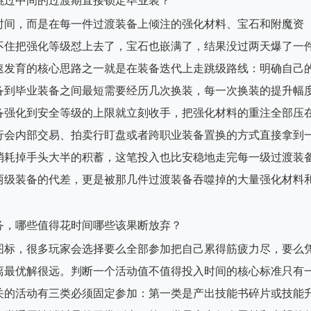
跳过中间的过渡期直接锁定毕业装？
时间，而是在每一件过渡装备上倾注的强化材料、宝石和附魔资
不住把强化等级怼上去了，宝石也嵌满了，结果没过两天爆了一
速发育的核心思路之一就是在装备迭代上走跳级路线：明确自己
备到毕业装备之间最短需要经历几次换装，每一次换装的提升幅
备强化到安全等级的上限就立刻收手，把强化材料的重注全部压
行会内部交易、拍卖行盯盘或者跨职业装备置换的方式直接拿到
消耗掉手头大半的积蓄，这笔投入也比安稳地走完每一级过渡装
两级装备的代差，更是被那几件过渡装备吞噬掉的大量强化材料
务，哪些值得花时间哪些该果断放弃？
图标，很多玩家会选择要么全部参加把自己累得筋疲力尽，要么
离最优解很远。判断一个活动值不值得投入时间的核心标准只有
关的活动有三类必须固定参加：第一类是产出技能书碎片或技能