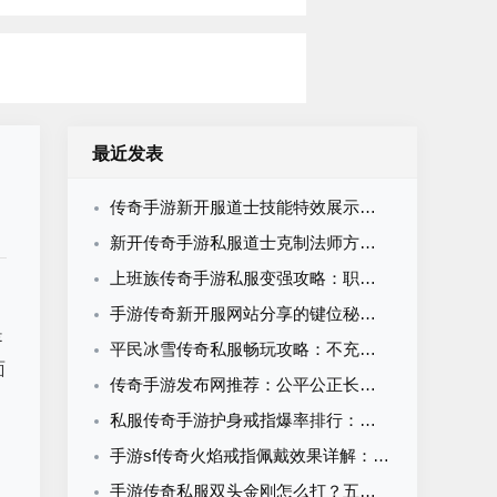
最近发表
传奇手游新开服道士技能特效展示：召唤毒系治疗辅助全系视觉解析
新开传奇手游私服道士克制法师方法：技能运用与实战打法全攻略
上班族传奇手游私服变强攻略：职业选择、挂机策略与装备获取全解析
手游传奇新开服网站分享的键位秘密：技能衔接从此告别手忙脚乱‌
是
平民冰雪传奇私服畅玩攻略：不充钱也能制霸冰雪世界的完整指南
面
传奇手游发布网推荐：公平公正长久稳定的传奇手游版本怎么选？
私服传奇手游护身戒指爆率排行：这5个怪物最容易出，刷取攻略全解析
手游sf传奇火焰戒指佩戴效果详解：三职业加成与获取攻略
手游传奇私服双头金刚怎么打？五大基本条件缺一不可