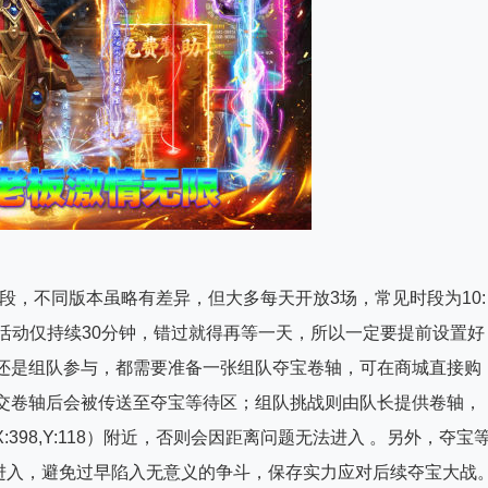
段，不同版本虽略有差异，但大多每天开放3场，常见时段为10:
- 23:00 。每场活动仅持续30分钟，错过就得再等一天，所以一定要提前设置好
战还是组队参与，都需要准备一张组队夺宝卷轴，可在商城直接购
提交卷轴后会被传送至夺宝等待区；组队挑战则由队长提供卷轴，
398,Y:118）附近，否则会因距离问题无法进入 。另外，夺宝
进入，避免过早陷入无意义的争斗，保存实力应对后续夺宝大战